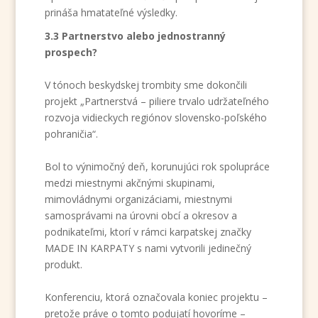
prináša hmatateľné výsledky.
3.3 Partnerstvo alebo jednostranný
prospech?
V tónoch beskydskej trombity sme dokončili
projekt „Partnerstvá – piliere trvalo udržateľného
rozvoja vidieckych regiónov slovensko-poľského
pohraničia“.
Bol to výnimočný deň, korunujúci rok spolupráce
medzi miestnymi akčnými skupinami,
mimovládnymi organizáciami, miestnymi
samosprávami na úrovni obcí a okresov a
podnikateľmi, ktorí v rámci karpatskej značky
MADE IN KARPATY s nami vytvorili jedinečný
produkt.
Konferenciu, ktorá označovala koniec projektu –
pretože práve o tomto podujatí hovoríme –