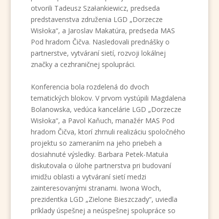
otvorili Tadeusz Szałankiewicz, predseda
predstavenstva združenia LGD „Dorzecze
Wisłoka“, a Jaroslav Makatúra, predseda MAS
Pod hradom Čičva. Nasledovali prednášky o
partnerstve, vytváraní sietí, rozvoji lokálnej
značky a cezhraničnej spolupráci.
Konferencia bola rozdelená do dvoch
tematických blokov. V prvom vystúpili Magdalena
Bolanowska, vedúca kancelárie LGD „Dorzecze
Wisłoka“, a Pavol Kaňuch, manažér MAS Pod
hradom Čičva, ktorí zhrnuli realizáciu spoločného
projektu so zameraním na jeho priebeh a
dosiahnuté výsledky. Barbara Petek-Matuła
diskutovala o úlohe partnerstva pri budovaní
imidžu oblasti a vytváraní sietí medzi
zainteresovanými stranami. Iwona Woch,
prezidentka LGD „Zielone Bieszczady“, uviedla
príklady úspešnej a neúspešnej spolupráce so