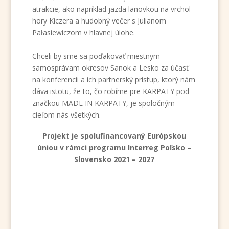
atrakcie, ako napríklad jazda lanovkou na vrchol
hory Kiczera a hudobný večer s Julianom
Pałasiewiczom v hlavnej úlohe.
Chceli by sme sa poďakovať miestnym
samosprávam okresov Sanok a Lesko za účasť
na konferencii a ich partnerský prístup, ktorý nám
dáva istotu, že to, čo robíme pre KARPATY pod
značkou MADE IN KARPATY, je spoločným
cieľom nás všetkých.
Projekt je spolufinancovaný Európskou
úniou v rámci programu Interreg Poľsko –
Slovensko 2021 – 2027