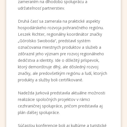
zameraním na dlhodobú spoluprácu a
udržateľnosť partnerstiev.
Druhá časť sa zamerala na praktické aspekty
hospodárskeho rozvoja pohraničného regiónu.
Leszek Richter, regionálny koordinátor značky
„Górolsko Swoboda“, predstavil systém
označovania miestnych produktov a služieb a
zdôraznil jeho význam pre rozvoj regionálneho
dedičstva a identity. Ide o dôležitý príspevok,
ktorý demonštruje dlhý, ale dôsledný rozvoj
značky, ale predovšetkým regiónu a ľudí, ktorých
produkty a služby boli certifikované.
Nadežda Jurková predstavila aktuálne možnosti
realizácie spoločných projektov v rámci
cezhraničnej spolupráce, pričom predstavila aj
plán ďalšej spolupráce.
Súčasťou konferencie boli aj kultúrne a turistické