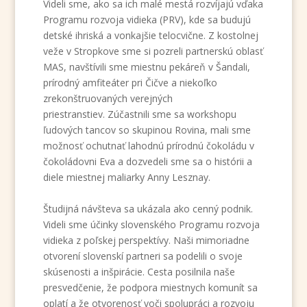
Videli sme, ako sa ich malé mestá rozvíjajú vďaka
Programu rozvoja vidieka (PRV), kde sa budujú
detské ihriská a vonkajšie telocvične. Z kostolnej
veže v Stropkove sme si pozreli partnerskú oblasť
MAS, navštívili sme miestnu pekáreň v Šandali,
prírodný amfiteáter pri Čičve a niekoľko
zrekonštruovaných verejných
priestranstiev.
Zúčastnili sme sa workshopu
ľudových tancov so skupinou Rovina, mali sme
možnosť ochutnať lahodnú prírodnú čokoládu v
čokoládovni Eva a dozvedeli sme sa o histórii a
diele miestnej maliarky Anny Lesznay.
Študijná návšteva sa ukázala ako cenný podnik.
Videli sme účinky slovenského Programu rozvoja
vidieka z poľskej perspektívy. Naši mimoriadne
otvorení slovenskí partneri sa podelili o svoje
skúsenosti a inšpirácie. Cesta posilnila naše
presvedčenie, že podpora miestnych komunít sa
oplatí a že otvorenosť voči spolupráci a rozvoju