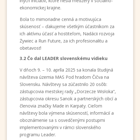
iných iniciatív, ktoré riešia medzery v sociálno-
ekonomickej krajine.
Bola to mimoriadne cenná a motivujúca
skúsenosť – ďakujeme všetkým účastníkom za
ich aktívnu účasť a hostiteľom, Nadácii rozvoja
Żywiec a Run Future, za ich profesionalitu a
obetavosť!
3.2 Čo dal LEADER slovenskému vidieku
V dňoch 9. – 10. apríla 2025 sa konala študijná
návšteva územia MAS Pod hradom Čičva na
Slovensku. Návštevy sa zúčastnilo 20 osôb:
zástupcovia mestskej rady „Dorzecze Wisłoka“,
zástupcovia okresu Sanok a partnerských obcí a
členovia značky Made in Karpaty. Cieľom
návštevy bola výmena skúseností, informácií a
oboznámenie sa s osvedčenými postupmi
implementovanými v rámci slovenského
programu Leader.